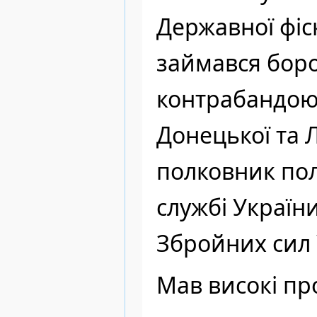
Державної фіс
займався бор
контрабандою 
Донецької та Л
полковник пол
службі України
Збройних сил 
Мав високі пр