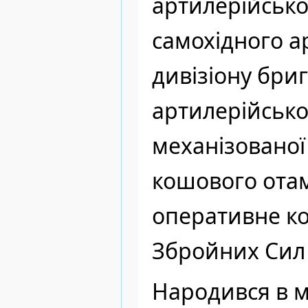
артилерійсько
самохідного а
дивізіону бри
артилерійсько
механізованої
кошового отама
оперативне ко
Збройних Сил 
Народився в м