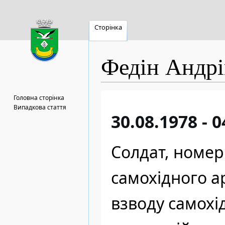
Сторінка
Федін Андрі
Перейти
Перейти
Головна сторінка
до
до
Випадкова стаття
30.08.1978 - 
навігації
пошуку
Солдат, номер
самохідного а
взводу самохі