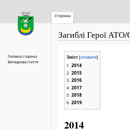
Сторінка
Загиблі Герої АТО
Перейти
Перейти
до
до
Головна сторінка
Зміст
навігації
пошуку
Випадкова стаття
1
2014
2
2015
3
2016
4
2017
5
2018
6
2019
2014