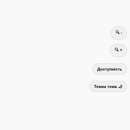
🔍 -
🔍 +
Доступність
Темна тема 🌙