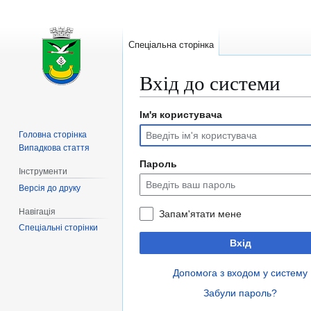
Спеціальна сторінка
Вхід до системи
Ім'я користувача
Перейти
Перейти
до
до
Головна сторінка
навігації
пошуку
Випадкова стаття
Пароль
Інструменти
Версія до друку
Навігація
Запам'ятати мене
Спеціальні сторінки
Вхід
Допомога з входом у систему
Забули пароль?