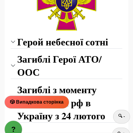
Герой небесної сотні
Загиблі Герої АТО/
ООС
Загиблі з моменту
вторгнення рф в
🎲 Випадкова cторінка
Україну з 24 лютого
🔍 -
?